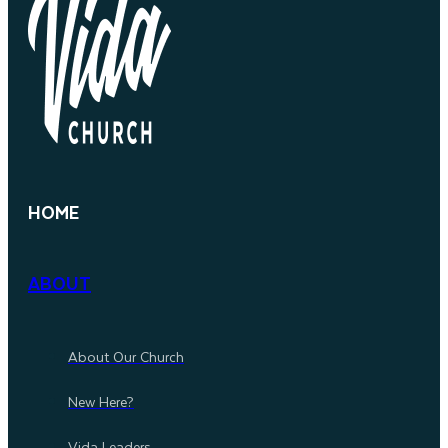
HOME
ABOUT
About Our Church
New Here?
Vida Leaders