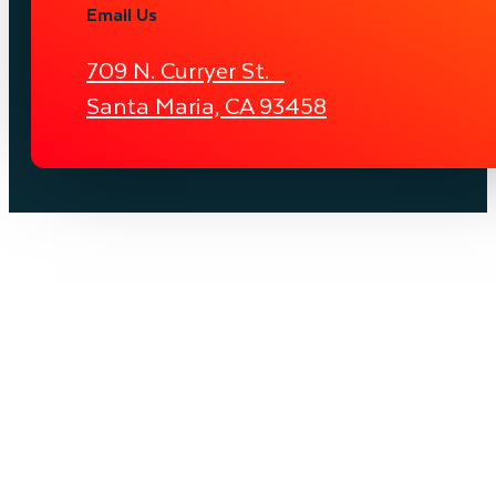
Email Us
709 N. Curryer St.
Santa Maria, CA 93458