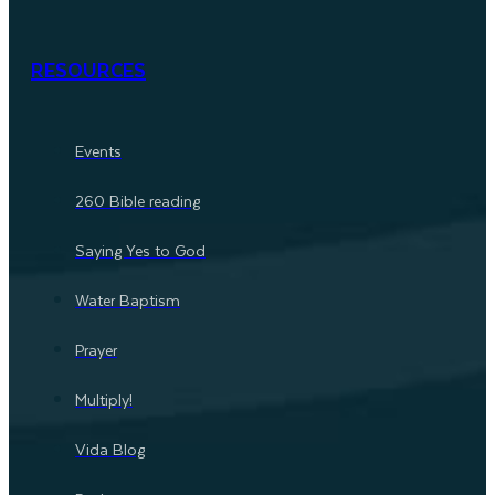
RESOURCES
Events
260 Bible reading
Saying Yes to God
Water Baptism
Prayer
Multiply!
Vida Blog