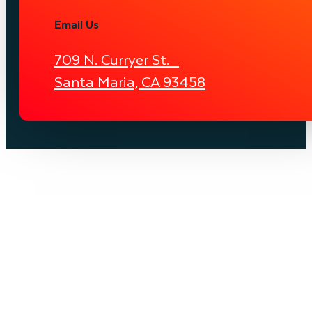
Email Us
709 N. Curryer St.
Santa Maria, CA 93458