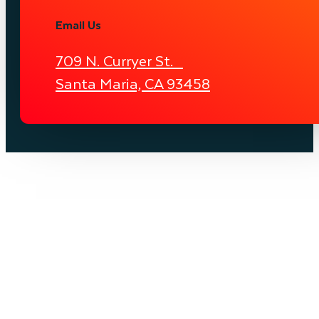
Email Us
709 N. Curryer St.
Santa Maria, CA 93458