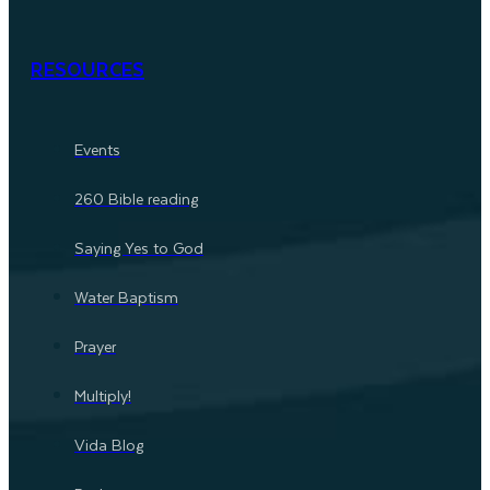
RESOURCES
Events
260 Bible reading
Saying Yes to God
Water Baptism
Prayer
Multiply!
Vida Blog