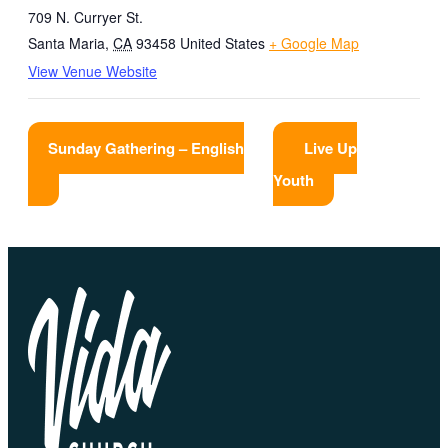
709 N. Curryer St.
Santa Maria
,
CA
93458
United States
+ Google Map
View Venue Website
Sunday Gathering – English
Live Up
Youth