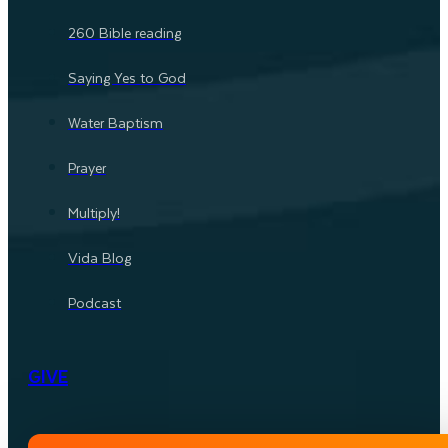
260 Bible reading
Saying Yes to God
Water Baptism
Prayer
Multiply!
Vida Blog
Podcast
GIVE