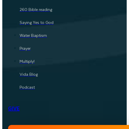
260 Bible reading
Saying Yes to God
Water Baptism
Prayer
Multiply!
Vida Blog
Podcast
GIVE