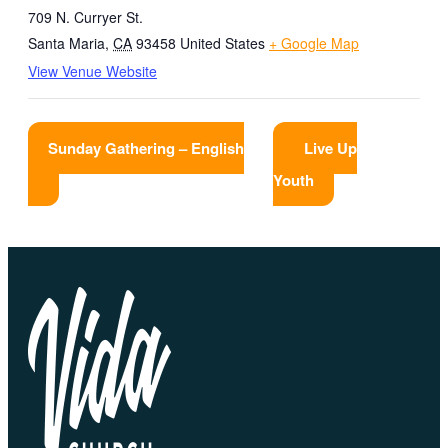
709 N. Curryer St.
Santa Maria
,
CA
93458
United States
+ Google Map
View Venue Website
Sunday Gathering – English
Live Up
Youth