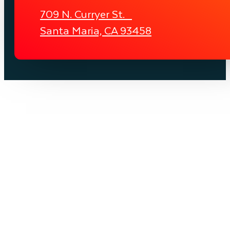
709 N. Curryer St.
Santa Maria, CA 93458