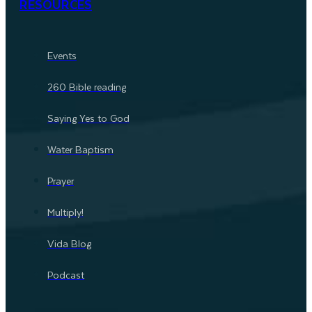
RESOURCES
Events
260 Bible reading
Saying Yes to God
Water Baptism
Prayer
Multiply!
Vida Blog
Podcast