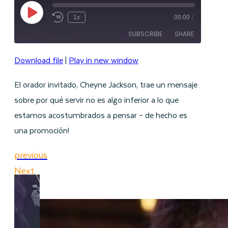
Play
1x
00:00
/
Episode
SUBSCRIBE
SHARE
Download file
|
Play in new window
SHARE
RSS FEED
El orador invitado, Cheyne Jackson, trae un mensaje
LINK
sobre por qué servir no es algo inferior a lo que
EMBED
estamos acostumbrados a pensar – de hecho es
una promoción!
previous
Next